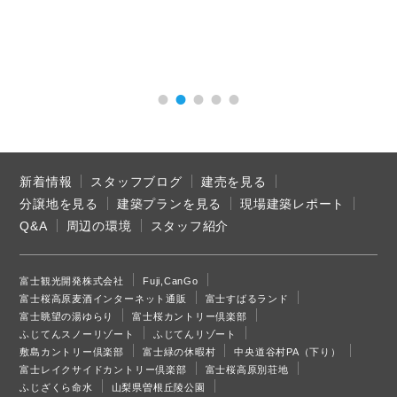
新着情報
スタッフブログ
建売を見る
分譲地を見る
建築プランを見る
現場建築レポート
Q&A
周辺の環境
スタッフ紹介
富士観光開発株式会社
Fuji,CanGo
富士桜高原麦酒インターネット通販
富士すばるランド
富士眺望の湯ゆらり
富士桜カントリー倶楽部
ふじてんスノーリゾート
ふじてんリゾート
敷島カントリー倶楽部
富士緑の休暇村
中央道谷村PA（下り）
富士レイクサイドカントリー倶楽部
富士桜高原別荘地
ふじざくら命水
山梨県曽根丘陵公園