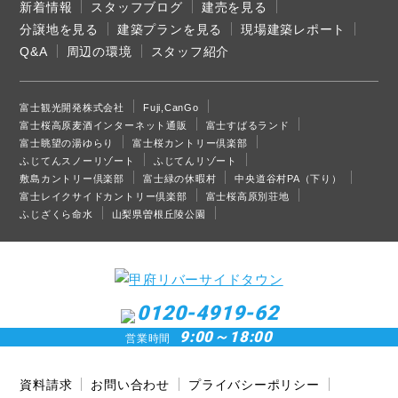
新着情報
スタッフブログ
建売を見る
分譲地を見る
建築プランを見る
現場建築レポート
Q&A
周辺の環境
スタッフ紹介
富士観光開発株式会社
Fuji,CanGo
富士桜高原麦酒インターネット通販
富士すばるランド
富士眺望の湯ゆらり
富士桜カントリー倶楽部
ふじてんスノーリゾート
ふじてんリゾート
敷島カントリー倶楽部
富士緑の休暇村
中央道谷村PA（下り）
富士レイクサイドカントリー倶楽部
富士桜高原別荘地
ふじざくら命水
山梨県曽根丘陵公園
0120-4919-62
9:00～18:00
営業時間
資料請求
お問い合わせ
プライバシーポリシー