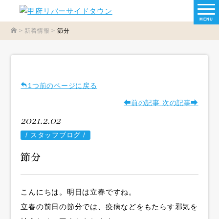
MENU
>
新着情報
>
節分
1つ前のページに戻る
前の記事
次の記事
2021.2.02
/
スタッフブログ /
節分
こんにちは。明日は立春ですね。
立春の前日の節分では、疫病などをもたらす邪気を