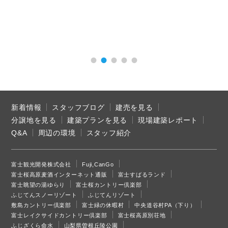
新着情報
スタッフブログ
建売を見る
分譲地を見る
建築プランを見る
現場建築レポート
Q&A
周辺の環境
スタッフ紹介
富士観光開発株式会社
Fuji,CanGo
富士桜高原麦酒インターネット通販
富士すばるランド
富士眺望の湯ゆらり
富士桜カントリー倶楽部
ふじてんスノーリゾート
ふじてんリゾート
敷島カントリー倶楽部
富士緑の休暇村
中央道谷村PA（下り）
富士レイクサイドカントリー倶楽部
富士桜高原別荘地
ふじざくら命水
山梨県曽根丘陵公園