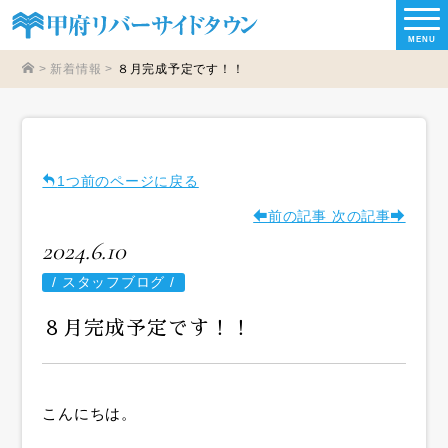
MENU
>
新着情報
>
８月完成予定です！！
1つ前のページに戻る
前の記事
次の記事
2024.6.10
/
スタッフブログ /
８月完成予定です！！
こんにちは。