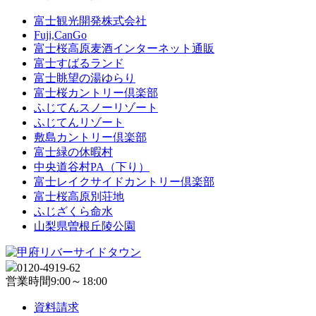
富士観光開発株式会社
Fuji,CanGo
富士桜高原麦酒インターネット通販
富士すばるランド
富士眺望の湯ゆらり
富士桜カントリー倶楽部
ふじてんスノーリゾート
ふじてんリゾート
敷島カントリー倶楽部
富士緑の休暇村
中央道谷村PA（下り）
富士レイクサイドカントリー倶楽部
富士桜高原別荘地
ふじざくら命水
山梨県曽根丘陵公園
0120-4919-62
営業時間
9:00～18:00
資料請求