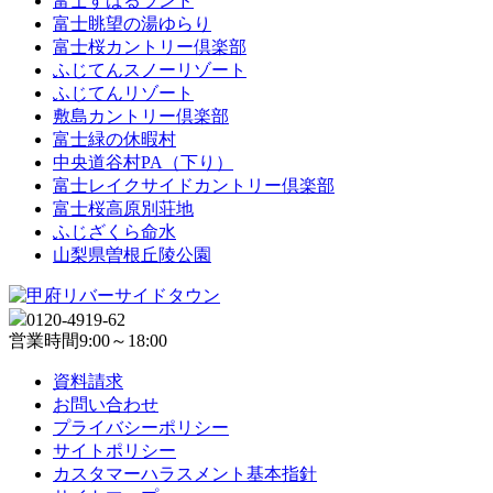
富士すばるランド
富士眺望の湯ゆらり
富士桜カントリー倶楽部
ふじてんスノーリゾート
ふじてんリゾート
敷島カントリー倶楽部
富士緑の休暇村
中央道谷村PA（下り）
富士レイクサイドカントリー倶楽部
富士桜高原別荘地
ふじざくら命水
山梨県曽根丘陵公園
0120-4919-62
営業時間
9:00～18:00
資料請求
お問い合わせ
プライバシーポリシー
サイトポリシー
カスタマーハラスメント基本指針