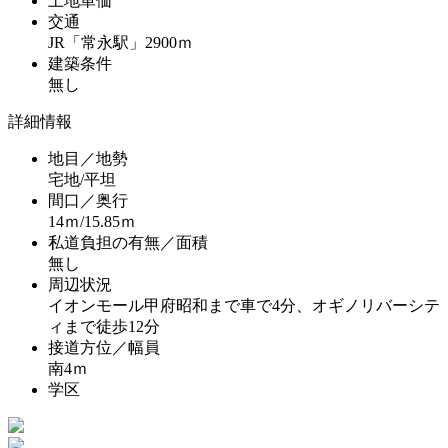
土地単価
交通
JR「常永駅」2900ｍ
建築条件
無し
詳細情報
地目／地勢
宅地/平坦
間口／奥行
14ｍ/15.85ｍ
私道負担の有無／面積
無し
周辺状況
イオンモール甲府昭和まで車で4分、オギノリバーシテ
ィまで徒歩12分
接道方位／幅員
南4ｍ
学区