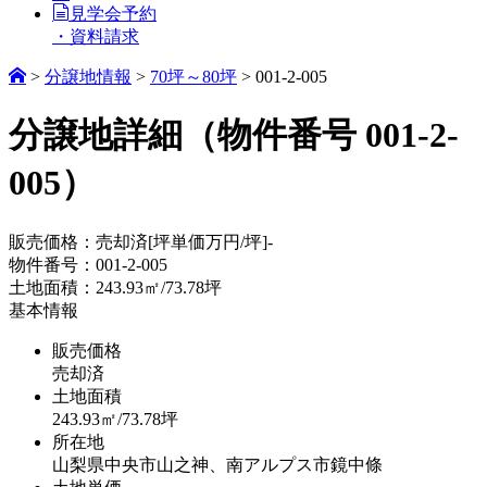
見学会予約
・資料請求
>
分譲地情報
>
70坪～80坪
>
001-2-005
分譲地詳細
（物件番号 001-2-
005）
販売価格：
売却済
[坪単価万円/坪]-
物件番号：
001-2-005
土地面積：
243.93㎡/73.78坪
基本情報
販売価格
売却済
土地面積
243.93㎡/73.78坪
所在地
山梨県中央市山之神、南アルプス市鏡中條