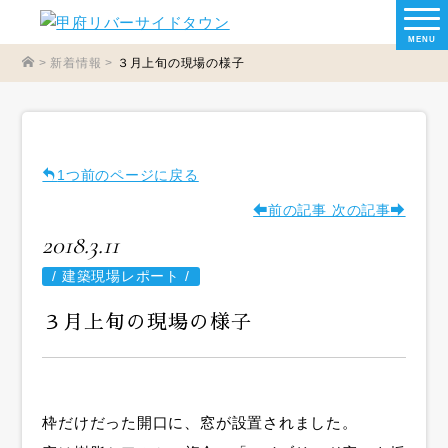
MENU
>
新着情報
>
３月上旬の現場の様子
1つ前のページに戻る
前の記事
次の記事
2018.3.11
/
建築現場レポート /
３月上旬の現場の様子
枠だけだった開口に、窓が設置されました。