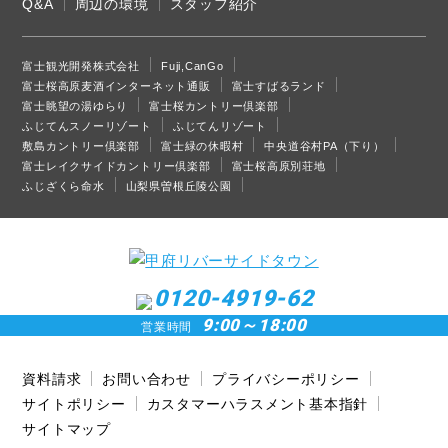
Q&A
周辺の環境
スタッフ紹介
富士観光開発株式会社
Fuji,CanGo
富士桜高原麦酒インターネット通販
富士すばるランド
富士眺望の湯ゆらり
富士桜カントリー倶楽部
ふじてんスノーリゾート
ふじてんリゾート
敷島カントリー倶楽部
富士緑の休暇村
中央道谷村PA（下り）
富士レイクサイドカントリー倶楽部
富士桜高原別荘地
ふじざくら命水
山梨県曽根丘陵公園
0120-4919-62
9:00～18:00
営業時間
資料請求
お問い合わせ
プライバシーポリシー
サイトポリシー
カスタマーハラスメント基本指針
サイトマップ