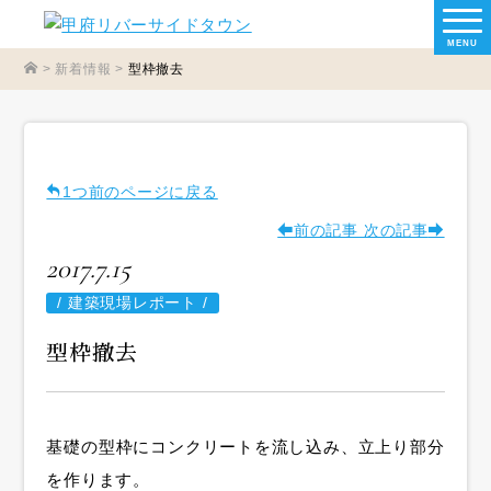
MENU
>
新着情報
>
型枠撤去
1つ前のページに戻る
前の記事
次の記事
2017.7.15
/
建築現場レポート /
型枠撤去
基礎の型枠にコンクリートを流し込み、立上り部分
を作ります。