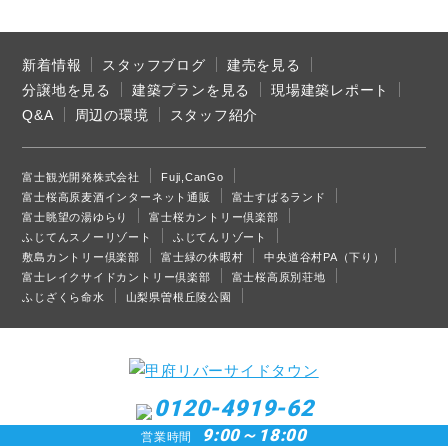
新着情報
スタッフブログ
建売を見る
分譲地を見る
建築プランを見る
現場建築レポート
Q&A
周辺の環境
スタッフ紹介
富士観光開発株式会社
Fuji,CanGo
富士桜高原麦酒インターネット通販
富士すばるランド
富士眺望の湯ゆらり
富士桜カントリー倶楽部
ふじてんスノーリゾート
ふじてんリゾート
敷島カントリー倶楽部
富士緑の休暇村
中央道谷村PA（下り）
富士レイクサイドカントリー倶楽部
富士桜高原別荘地
ふじざくら命水
山梨県曽根丘陵公園
0120-4919-62
9:00～18:00
営業時間