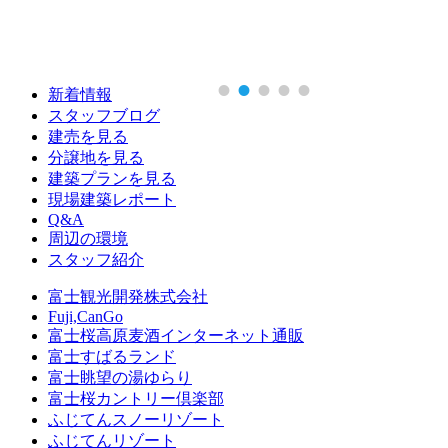
新着情報
スタッフブログ
建売を見る
分譲地を見る
建築プランを見る
現場建築レポート
Q&A
周辺の環境
スタッフ紹介
富士観光開発株式会社
Fuji,CanGo
富士桜高原麦酒インターネット通販
富士すばるランド
富士眺望の湯ゆらり
富士桜カントリー倶楽部
ふじてんスノーリゾート
ふじてんリゾート