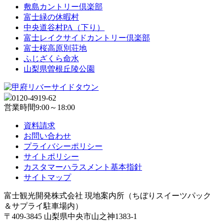
敷島カントリー倶楽部
富士緑の休暇村
中央道谷村PA（下り）
富士レイクサイドカントリー倶楽部
富士桜高原別荘地
ふじざくら命水
山梨県曽根丘陵公園
0120-4919-62
営業時間
9:00～18:00
資料請求
お問い合わせ
プライバシーポリシー
サイトポリシー
カスタマーハラスメント基本指針
サイトマップ
富士観光開発株式会社 現地案内所（ちぼりスイーツパック
＆サプライ駐車場内）
〒409-3845 山梨県中央市山之神1383-1