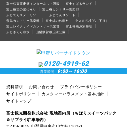
富士桜高原麦酒インターネット通販
富士すばるランド
富士眺望の湯ゆらり
富士桜カントリー倶楽部
ふじてんスノーリゾート
ふじてんリゾート
敷島カントリー倶楽部
富士緑の休暇村
中央道谷村PA（下り）
富士レイクサイドカントリー倶楽部
富士桜高原別荘地
ふじざくら命水
山梨県曽根丘陵公園
0120-4919-62
9:00～18:00
営業時間
資料請求
お問い合わせ
プライバシーポリシー
サイトポリシー
カスタマーハラスメント基本指針
サイトマップ
富士観光開発株式会社 現地案内所（ちぼりスイーツパック
＆サプライ駐車場内）
〒409-3845 山梨県中央市山之神1383-1