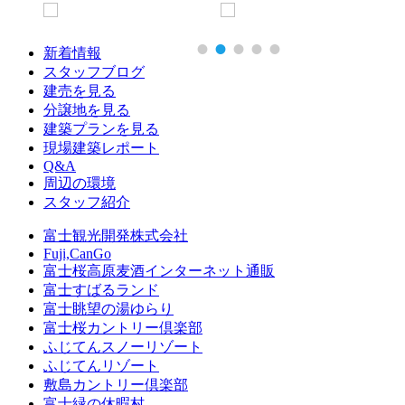
新着情報
スタッフブログ
建売を見る
分譲地を見る
建築プランを見る
現場建築レポート
Q&A
周辺の環境
スタッフ紹介
富士観光開発株式会社
Fuji,CanGo
富士桜高原麦酒インターネット通販
富士すばるランド
富士眺望の湯ゆらり
富士桜カントリー倶楽部
ふじてんスノーリゾート
ふじてんリゾート
敷島カントリー倶楽部
富士緑の休暇村