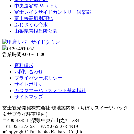
中央道谷村PA（下り）
富士レイクサイドカントリー倶楽部
富士桜高原別荘地
ふじざくら命水
山梨県曽根丘陵公園
0120-4919-62
営業時間
9:00～18:00
資料請求
お問い合わせ
プライバシーポリシー
サイトポリシー
カスタマーハラスメント基本指針
サイトマップ
富士観光開発株式会社 現地案内所（ちぼりスイーツパック
＆サプライ駐車場内）
〒409-3845 山梨県中央市山之神1383-1
TEL.055-273-5811 FAX.055-273-4919
■Copyright© Fuji kanko Kaihatsu Co.,Ltd.