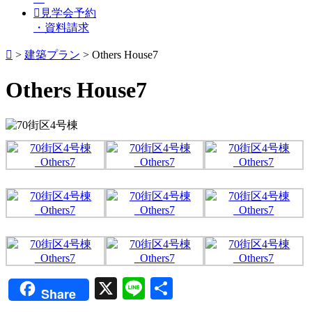
見学会予約
・資料請求
>
建築プラン
>
Others House7
Others House7
X
Line
共
Share
有