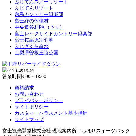
ふじてんスノーリゾート
ふじてんリゾート
敷島カントリー倶楽部
富士緑の休暇村
中央道谷村PA（下り）
富士レイクサイドカントリー倶楽部
富士桜高原別荘地
ふじざくら命水
山梨県曽根丘陵公園
0120-4919-62
営業時間
9:00～18:00
資料請求
お問い合わせ
プライバシーポリシー
サイトポリシー
カスタマーハラスメント基本指針
サイトマップ
富士観光開発株式会社 現地案内所（ちぼりスイーツパック