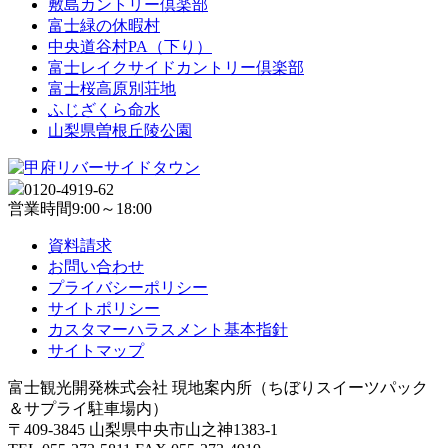
敷島カントリー倶楽部
富士緑の休暇村
中央道谷村PA（下り）
富士レイクサイドカントリー倶楽部
富士桜高原別荘地
ふじざくら命水
山梨県曽根丘陵公園
0120-4919-62
営業時間
9:00～18:00
資料請求
お問い合わせ
プライバシーポリシー
サイトポリシー
カスタマーハラスメント基本指針
サイトマップ
富士観光開発株式会社 現地案内所（ちぼりスイーツパック
＆サプライ駐車場内）
〒409-3845 山梨県中央市山之神1383-1