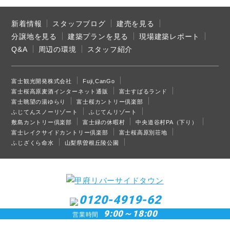
新着情報
スタッフブログ
建売を見る
分譲地を見る
建築プランを見る
現場建築レポート
Q&A
周辺の環境
スタッフ紹介
富士観光開発株式会社
Fuji,CanGo
富士桜高原麦酒インターネット通販
富士すばるランド
富士眺望の湯ゆらり
富士桜カントリー倶楽部
ふじてんスノーリゾート
ふじてんリゾート
敷島カントリー倶楽部
富士緑の休暇村
中央道谷村PA（下り）
富士レイクサイドカントリー倶楽部
富士桜高原別荘地
ふじざくら命水
山梨県曽根丘陵公園
0120-4919-62
9:00～18:00
営業時間