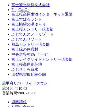
富士観光開発株式会社
Fuji,CanGo
富士桜高原麦酒インターネット通販
富士すばるランド
富士眺望の湯ゆらり
富士桜カントリー倶楽部
ふじてんスノーリゾート
ふじてんリゾート
敷島カントリー倶楽部
富士緑の休暇村
中央道谷村PA（下り）
富士レイクサイドカントリー倶楽部
富士桜高原別荘地
ふじざくら命水
山梨県曽根丘陵公園
0120-4919-62
営業時間
9:00～18:00
資料請求
お問い合わせ