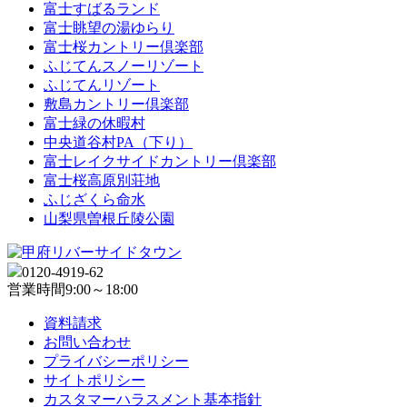
富士すばるランド
富士眺望の湯ゆらり
富士桜カントリー倶楽部
ふじてんスノーリゾート
ふじてんリゾート
敷島カントリー倶楽部
富士緑の休暇村
中央道谷村PA（下り）
富士レイクサイドカントリー倶楽部
富士桜高原別荘地
ふじざくら命水
山梨県曽根丘陵公園
0120-4919-62
営業時間
9:00～18:00
資料請求
お問い合わせ
プライバシーポリシー
サイトポリシー
カスタマーハラスメント基本指針