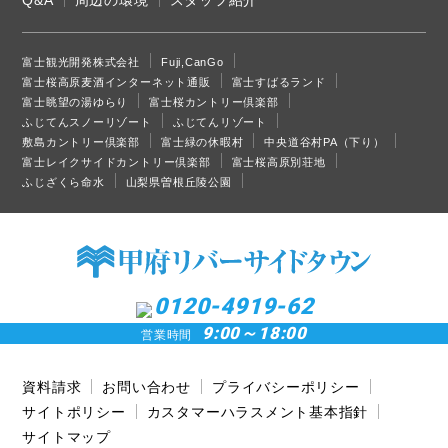
Q&A
周辺の環境
スタッフ紹介
富士観光開発株式会社
Fuji,CanGo
富士桜高原麦酒インターネット通販
富士すばるランド
富士眺望の湯ゆらり
富士桜カントリー倶楽部
ふじてんスノーリゾート
ふじてんリゾート
敷島カントリー倶楽部
富士緑の休暇村
中央道谷村PA（下り）
富士レイクサイドカントリー倶楽部
富士桜高原別荘地
ふじざくら命水
山梨県曽根丘陵公園
0120-4919-62
9:00～18:00
営業時間
資料請求
お問い合わせ
プライバシーポリシー
サイトポリシー
カスタマーハラスメント基本指針
サイトマップ