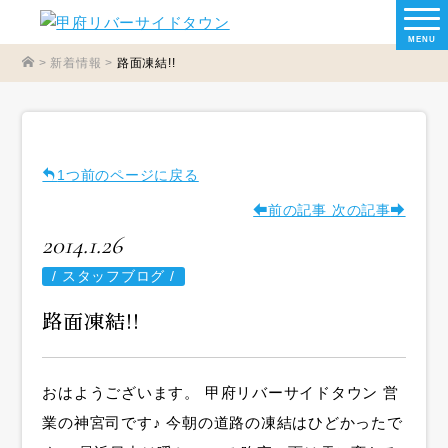
MENU
>
新着情報
>
路面凍結!!
1つ前のページに戻る
前の記事
次の記事
2014.1.26
/
スタッフブログ /
路面凍結!!
おはようございます。 甲府リバーサイドタウン 営
業の神宮司です♪ 今朝の道路の凍結はひどかったで