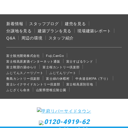
新着情報
スタッフブログ
建売を見る
分譲地を見る
建築プランを見る
現場建築レポート
Q&A
周辺の環境
スタッフ紹介
富士観光開発株式会社
Fuji,CanGo
富士桜高原麦酒インターネット通販
富士すばるランド
富士眺望の湯ゆらり
富士桜カントリー倶楽部
ふじてんスノーリゾート
ふじてんリゾート
敷島カントリー倶楽部
富士緑の休暇村
中央道谷村PA（下り）
富士レイクサイドカントリー倶楽部
富士桜高原別荘地
ふじざくら命水
山梨県曽根丘陵公園
0120-4919-62