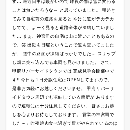
す… 最近日中は暖かいので 昨夜の雨は雪に変わる
ことは無いだろうな～ と思っていました。 朝起き
てみて自宅前の道路を見ると やけに道がテカテカ
してて、 よーく見ると道路全体が凍結していまし
た… まぁ、神宮司の自宅は山に近いこともあるの
で。笑 出勤も日曜ということで道も空いてました
が、 道中の路面が凍結ばっかりでした… スリップ
し畑に突っ込んでる車両も見かけました。 さて、
甲府リバーサイドタウンでは 完成見学会開催中で
す!! 今日も１日分譲住宅はOPENしてますので、
是非お気軽にお越しくださいませ。 甲府リバーサ
イドタウン周辺でも凍結している箇所が あります
ので運転には十分注意してください。 皆さまお越
しを心よりお待ちしております。 営業の神宮司で
した～←昨夜焼肉食べ過ぎて胃がやられているのは