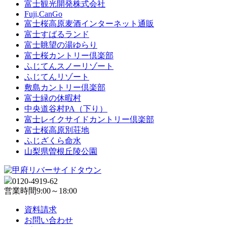
富士観光開発株式会社
Fuji,CanGo
富士桜高原麦酒インターネット通販
富士すばるランド
富士眺望の湯ゆらり
富士桜カントリー倶楽部
ふじてんスノーリゾート
ふじてんリゾート
敷島カントリー倶楽部
富士緑の休暇村
中央道谷村PA（下り）
富士レイクサイドカントリー倶楽部
富士桜高原別荘地
ふじざくら命水
山梨県曽根丘陵公園
0120-4919-62
営業時間
9:00～18:00
資料請求
お問い合わせ