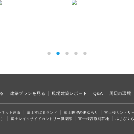
e
る
建築プランを見る
現場建築レポート
Q&A
周辺の環境
ーネット通販
富士すばるランド
富士眺望の湯ゆらり
富士桜カントリ
り）
富士レイクサイドカントリー倶楽部
富士桜高原別荘地
ふじざく