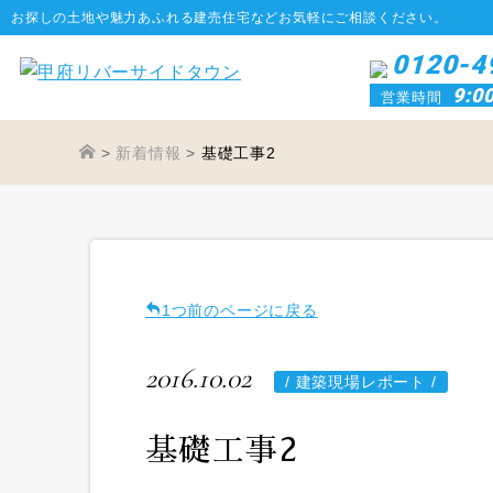
お探しの土地や魅力あふれる建売住宅などお気軽にご相談ください。
0120-4
9:0
営業時間
>
新着情報
>
基礎工事2
1つ前のページに戻る
2016.10.02
/
建築現場レポート /
基礎工事2