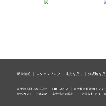
新着情報
スタッフブログ
建売を見る
分譲地を見
富士観光開発株式会社
Fuji,CanGo
富士桜高原麦酒インタ
敷島カントリー倶楽部
富士緑の休暇村
中央道谷村PA（下