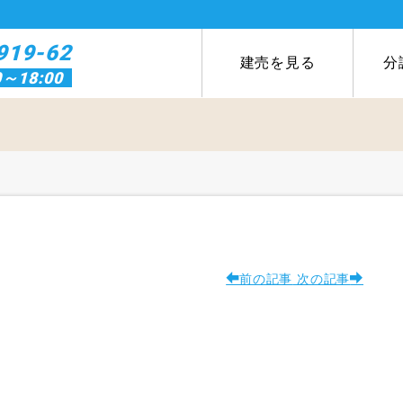
919-62
建売を見る
分
0～18:00
前の記事
次の記事