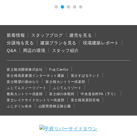
新着情報
スタッフブログ
建売を見る
分譲地を見る
建築プランを見る
現場建築レポート
Q&A
周辺の環境
スタッフ紹介
富士観光開発株式会社
Fuji,CanGo
富士桜高原麦酒インターネット通販
富士すばるランド
富士眺望の湯ゆらり
富士桜カントリー倶楽部
ふじてんスノーリゾート
ふじてんリゾート
敷島カントリー倶楽部
富士緑の休暇村
中央道谷村PA（下り）
富士レイクサイドカントリー倶楽部
富士桜高原別荘地
ふじざくら命水
山梨県曽根丘陵公園