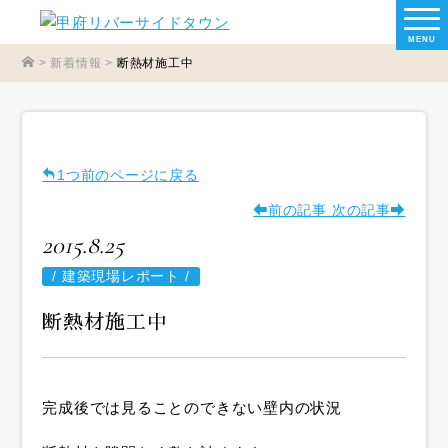
MENU
>
新着情報
>
断熱材施工中
1つ前のページに戻る
前の記事
次の記事
2015.8.25
/
建築現場レポート /
断熱材施工中
完成後では見ることのできない壁内の状況