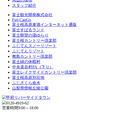
周辺の環境
スタッフ紹介
富士観光開発株式会社
Fuji,CanGo
富士桜高原麦酒インターネット通販
富士すばるランド
富士眺望の湯ゆらり
富士桜カントリー倶楽部
ふじてんスノーリゾート
ふじてんリゾート
敷島カントリー倶楽部
富士緑の休暇村
中央道谷村PA（下り）
富士レイクサイドカントリー倶楽部
富士桜高原別荘地
ふじざくら命水
山梨県曽根丘陵公園
0120-4919-62
営業時間
9:00～18:00