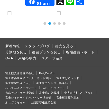
X
Li
共
Share
n
有
e
新着情報
スタッフブログ
建売を見る
分譲地を見る
建築プランを見る
現場建築レポート
Q&A
周辺の環境
スタッフ紹介
富士観光開発株式会社
Fuji,CanGo
富士桜高原麦酒インターネット通販
富士すばるランド
富士眺望の湯ゆらり
富士桜カントリー倶楽部
ふじてんスノーリゾート
ふじてんリゾート
敷島カントリー倶楽部
富士緑の休暇村
中央道谷村PA（下り）
富士レイクサイドカントリー倶楽部
富士桜高原別荘地
ふじざくら命水
山梨県曽根丘陵公園