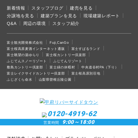
新着情報
スタッフブログ
建売を見る
分譲地を見る
建築プランを見る
現場建築レポート
Q&A
周辺の環境
スタッフ紹介
富士観光開発株式会社
Fuji,CanGo
富士桜高原麦酒インターネット通販
富士すばるランド
富士眺望の湯ゆらり
富士桜カントリー倶楽部
ふじてんスノーリゾート
ふじてんリゾート
敷島カントリー倶楽部
富士緑の休暇村
中央道谷村PA（下り）
富士レイクサイドカントリー倶楽部
富士桜高原別荘地
ふじざくら命水
山梨県曽根丘陵公園
0120-4919-62
9:00～18:00
営業時間