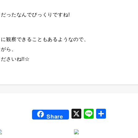
だったなんでびっくりですね!
日に観察できることもあるようなので、
ながら、
ださいね!!☆
X
Li
共
Share
n
有
e