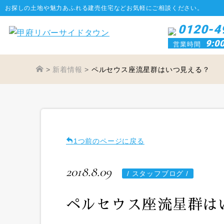
お探しの土地や魅力あふれる建売住宅などお気軽にご相談ください。
0120-4
9:0
営業時間
>
新着情報
>
ペルセウス座流星群はいつ見える？
1つ前のページに戻る
2018.8.09
/
スタッフブログ /
ペルセウス座流星群は