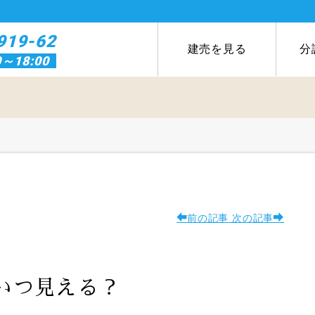
919-62
建売を見る
分
0～18:00
前の記事
次の記事
いつ見える？