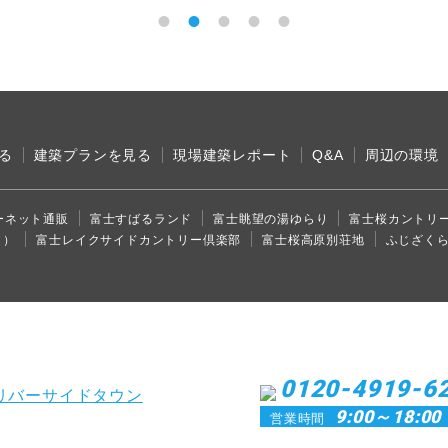
る
建築プランを見る
現場建築レポート
Q&A
周辺の環境
ーネット通販
富士すばるランド
富士眺望の湯ゆらり
富士桜カントリ
り）
富士レイクサイドカントリー倶楽部
富士桜高原別荘地
ふじざく
0120-4919-6
9:00～18:00
営業時間