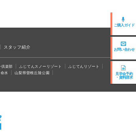
ご購入ガイド
スタッフ紹介
お問い合わせ
ー倶楽部
ふじてんスノーリゾート
ふじてんリゾート
ら命水
山梨県曽根丘陵公園
見学会予約
・資料請求
2