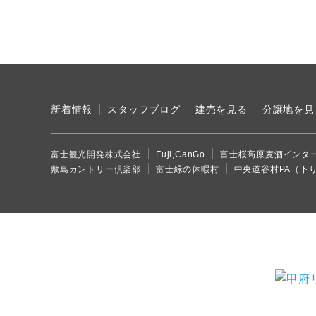
新着情報
スタッフブログ
建売を見る
分譲地を見
富士観光開発株式会社
Fuji,CanGo
富士桜高原麦酒インタ
敷島カントリー倶楽部
富士緑の休暇村
中央道谷村PA（下